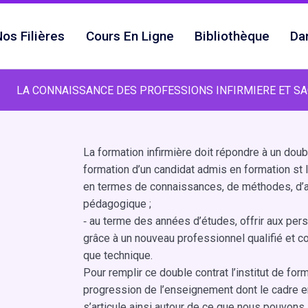
os Filières
Cours En Ligne
Bibliothèque
Da
LA CONNAISSANCE DES PROFESSIONS INFIRMIERE ET S
La formation infirmière doit répondre à un dou
formation d’un candidat admis en formation st 
en termes de connaissances, de méthodes, d’
pédagogique ;
⁃ au terme des années d’études, offrir aux pe
grâce à un nouveau professionnel qualifié et c
que technique.
Pour remplir ce double contrat l’institut de fo
progression de l’enseignement dont le cadre e
s’articule ainsi autour de ce que nous pouvons 