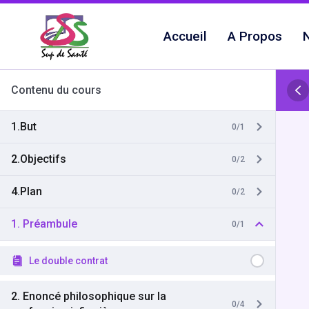
Aller
au
Accueil
A Propos
N
contenu
Contenu du cours
1.But
0/1
2.Objectifs
0/2
4.Plan
0/2
1. Préambule
0/1
Le double contrat
2. Enoncé philosophique sur la
0/4