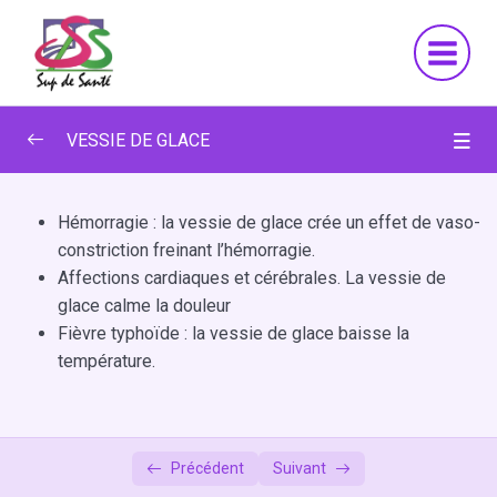
Aller
au
contenu
VESSIE DE GLACE
OBJECTIFS
0/1
Hémorragie : la vessie de glace crée un effet de vaso-
PLAN
constriction freinant l’hémorragie.
0/1
Affections cardiaques et cérébrales. La vessie de
1. INTRODUCTION
glace calme la douleur
0/1
Fièvre typhoïde : la vessie de glace baisse la
2. DEFINITION
0/1
température.
3. INDICATIONS ET PROPRIETES
0/3
2.1 Indications médicales
Précédent
Suivant