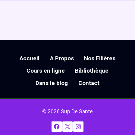
2.2 Indications Chirurgicales
2.3 Indications Obstetricales
4. CONTRE INDICATIONS
0/1
5. MATERIEL
0/1
Accueil
A Propos
Nos Filières
6. PRECAUTIONS A PRENDRE
0/1
Cours en ligne
Bibliothèque
7. TECHNIQUE
0/6
Dans le blog
Contact
8. SURVEILLANCE
0/1
9.CONCLUSION
0/1
© 2026 Sup De Sante