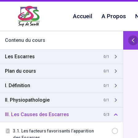
Aller
au
Accueil
A Propos
N
contenu
Contenu du cours
Les Escarres
0/1
Plan du cours
0/1
I. Définition
0/1
II. Physiopathologie
0/1
III. Les Causes des Escarres
0/3
3.1. Les facteurs favorisants l’apparition
des Escarres