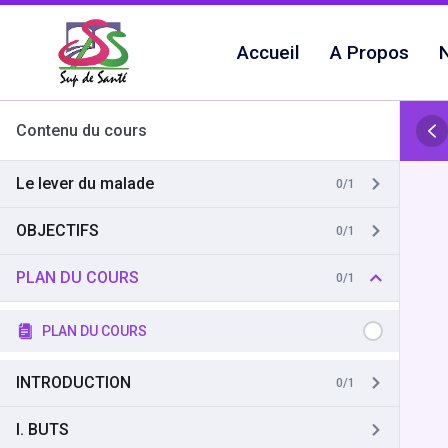
Aller
au
Accueil
A Propos
N
contenu
Contenu du cours
Le lever du malade
0/1
OBJECTIFS
0/1
PLAN DU COURS
0/1
PLAN DU COURS
INTRODUCTION
0/1
I. BUTS