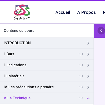
Aller
au
Accueil
A Propos
N
contenu
Contenu du cours
INTRODUCTION
I. Buts
0/1
II. Indications
0/1
III. Matériels
0/1
IV. Les précautions à prendre
0/2
V. La Technique
0/3